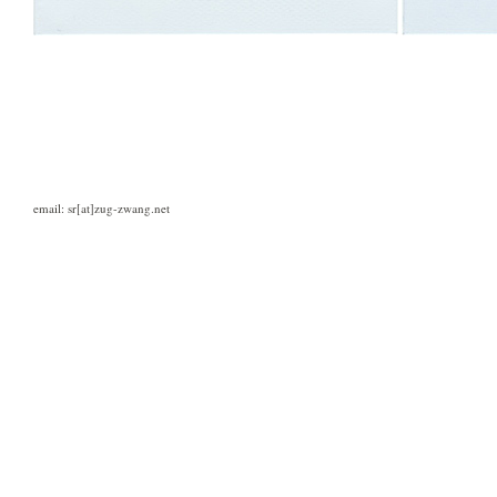
email: sr[at]zug-zwang.net